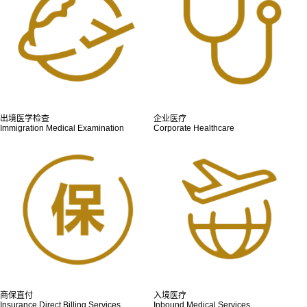
出境医学检查
企业医疗
Immigration Medical Examination
Corporate Healthcare
商保直付
入境医疗
Insurance Direct Billing Services
Inbound Medical Services